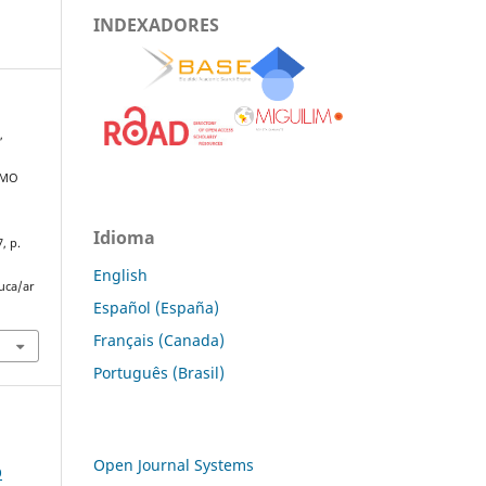
INDEXADORES
,
OMO
Idioma
7, p.
English
uca/ar
Español (España)
Français (Canada)
Português (Brasil)
Open Journal Systems
O