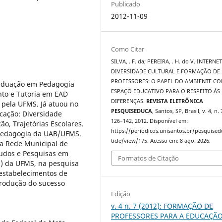
Publicado
2012-11-09
Como Citar
SILVA, . F. da; PEREIRA, . H. do V. INTERNET
DIVERSIDADE CULTURAL E FORMAÇÃO DE
PROFESSORES: O PAPEL DO AMBIENTE C
raduação em Pedagogia
ESPAÇO EDUCATIVO PARA O RESPEITO ÀS
nto e Tutoria em EAD
DIFERENÇAS.
REVISTA ELETRÔNICA
pela UFMS. Já atuou no
PESQUISEDUCA
, Santos, SP, Brasil, v. 4, n. 
cação: Diversidade
126–142, 2012. Disponível em:
ão, Trajetórias Escolares.
https://periodicos.unisantos.br/pesquised
 Pedagogia da UAB/UFMS.
ticle/view/175. Acesso em: 8 ago. 2026.
da Rede Municipal de
udos e Pesquisas em
Formatos de Citação
E) da UFMS, na pesquisa
e estabelecimentos de
 produção do sucesso
Edição
v. 4 n. 7 (2012): FORMAÇÃO DE
PROFESSORES PARA A EDUCAÇÃ