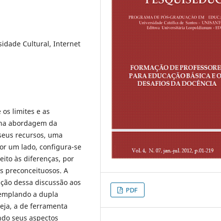
idade Cultural, Internet
os limites e as
t na abordagem da
 seus recursos, uma
Por um lado, configura-se
ito às diferenças, por
s preconceituosos. A
ação dessa discussão aos
PDF
templando a dupla
eja, a de ferramenta
ndo seus aspectos