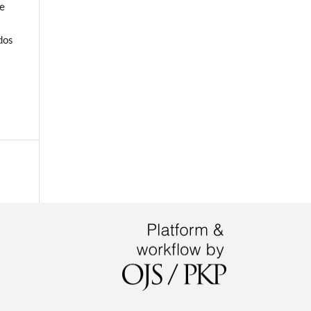
 e
dos