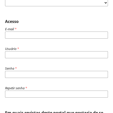
Acesso
E-mail
*
Usuário
*
Senha
*
Repetir senha
*
Em quais revistas deste portal que gostaria de se