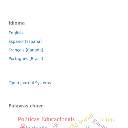
Idioma
English
Español (España)
Français (Canada)
Português (Brasil)
Open Journal Systems
Palavras-chave
formação inicial
Políticas Educacionais
leitura
Ensino