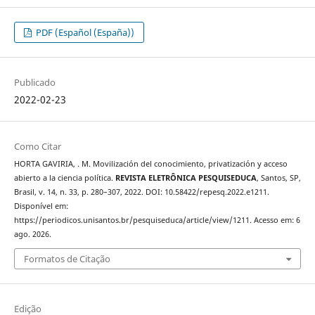
PDF (Español (España))
Publicado
2022-02-23
Como Citar
HORTA GAVIRIA, . M. Movilización del conocimiento, privatización y acceso
abierto a la ciencia política.
REVISTA ELETRÔNICA PESQUISEDUCA
, Santos, SP,
Brasil, v. 14, n. 33, p. 280–307, 2022. DOI: 10.58422/repesq.2022.e1211.
Disponível em:
https://periodicos.unisantos.br/pesquiseduca/article/view/1211. Acesso em: 6
ago. 2026.
Formatos de Citação
Edição