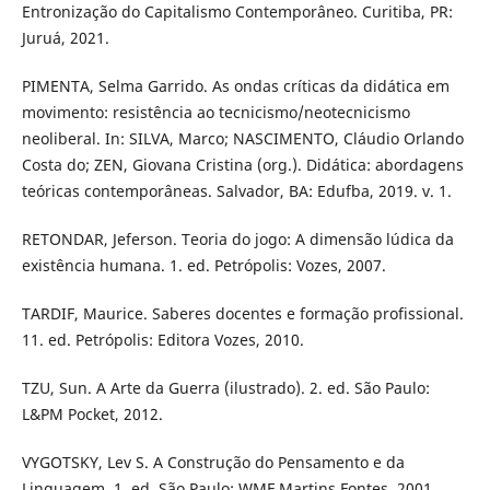
Entronização do Capitalismo Contemporâneo. Curitiba, PR:
Juruá, 2021.
PIMENTA, Selma Garrido. As ondas críticas da didática em
movimento: resistência ao tecnicismo/neotecnicismo
neoliberal. In: SILVA, Marco; NASCIMENTO, Cláudio Orlando
Costa do; ZEN, Giovana Cristina (org.). Didática: abordagens
teóricas contemporâneas. Salvador, BA: Edufba, 2019. v. 1.
RETONDAR, Jeferson. Teoria do jogo: A dimensão lúdica da
existência humana. 1. ed. Petrópolis: Vozes, 2007.
TARDIF, Maurice. Saberes docentes e formação profissional.
11. ed. Petrópolis: Editora Vozes, 2010.
TZU, Sun. A Arte da Guerra (ilustrado). 2. ed. São Paulo:
L&PM Pocket, 2012.
VYGOTSKY, Lev S. A Construção do Pensamento e da
Linguagem. 1. ed. São Paulo: WMF Martins Fontes, 2001.