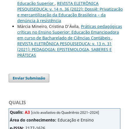
Educação Superior
,
REVISTA ELETRÔNICA
PESQUISEDUCA: v. 14 n. 36 (2022): Dossiê: Privatização
e mercantilização da Educação Brasileira – da
denúncia à resistência
Márcia Mineiro, Cristina D'Ávila,
Práticas pedagógicas
críticas no Ensino Superior: Educação Emancipadora
em curso de Bacharelado de Ciências Contábeis
,
REVISTA ELETRÔNICA PESQUISEDUCA: v. 13 n. 31
(2021): PEDAGOGIA: EPISTEMOLOGIA, SABERES E
PRÁTICAS
Enviar Submissão
QUALIS
Qualis:
A3
[ciclo avaliativo do Quadriênio 2021–2024]
Área do conhecimento:
Educação e Ensino
e-ISSN:
2177-1626