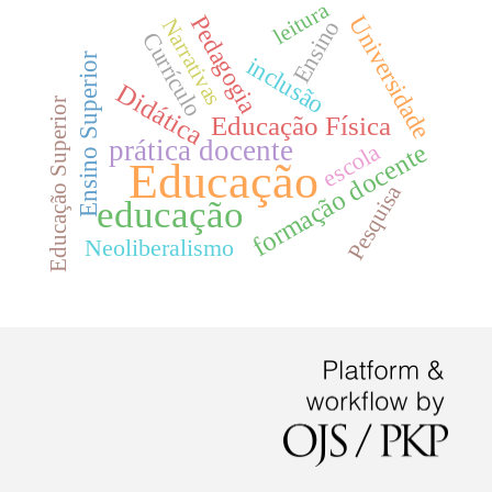
leitura
Universidade
Pedagogia
Narrativas
Ensino
Currículo
Ensino Superior
inclusão
Didática
Educação Superior
Educação Física
prática docente
formação docente
escola
Educação
Pesquisa
educação
Neoliberalismo