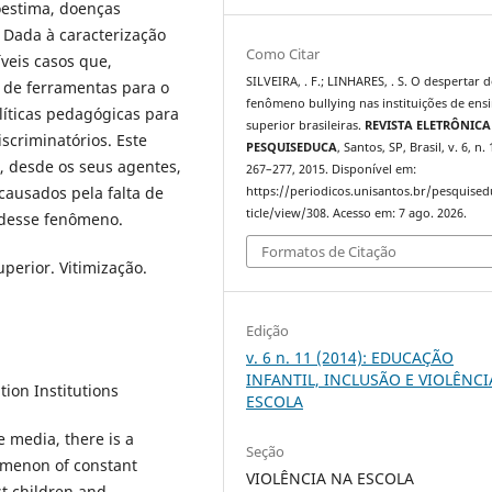
oestima, doenças
 Dada à caracterização
Como Citar
veis casos que,
SILVEIRA, . F.; LINHARES, . S. O despertar 
 de ferramentas para o
fenômeno bullying nas instituições de ens
líticas pedagógicas para
superior brasileiras.
REVISTA ELETRÔNICA
scriminatórios. Este
PESQUISEDUCA
, Santos, SP, Brasil, v. 6, n. 
, desde os seus agentes,
267–277, 2015. Disponível em:
causados pela falta de
https://periodicos.unisantos.br/pesquised
ticle/view/308. Acesso em: 7 ago. 2026.
 desse fenômeno.
Formatos de Citação
uperior. Vitimização.
Edição
v. 6 n. 11 (2014): EDUCAÇÃO
INFANTIL, INCLUSÃO E VIOLÊNCI
tion Institutions
ESCOLA
 media, there is a
Seção
nomenon of constant
VIOLÊNCIA NA ESCOLA
t children and