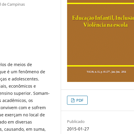
l de Campinas
elos de meios de
 que é um fenômeno de
nças e adolescentes.
iais, econômicos e
e ensino superior. Somam-
os acadêmicos, os
PDF
s convivem com e sofrem
e exerçam no local de
Publicado
cado em diversas
2015-01-27
ses, causando, em suma,