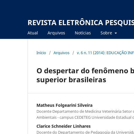
REVISTA ELETRÔNICA PESQUI
Atual
Arquivos
Notícias
Sobre
Início
/
Arquivos
/
v. 6 n. 11 (2014): EDUCAÇÃO I
O despertar do fenômeno bu
superior brasileiras
Matheus Folgearini Silveira
Docente Departamento de Medicina Veterinária Setor d
Ambientais - campus CEDETEG Universidade Estadual 
Clarice Schneider Linhares
Docente do Departamento de Pedagogia da Universida