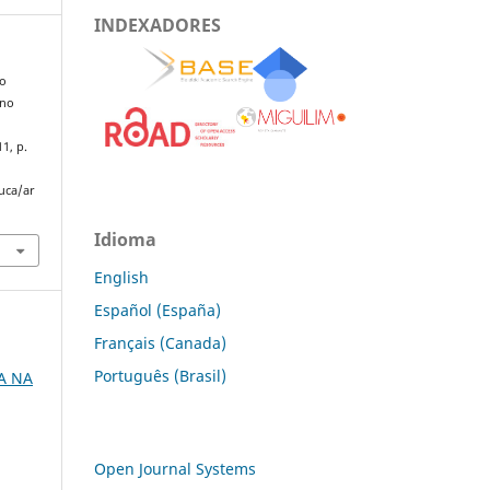
INDEXADORES
do
ino
11, p.
uca/ar
Idioma
English
Español (España)
Français (Canada)
Português (Brasil)
A NA
Open Journal Systems