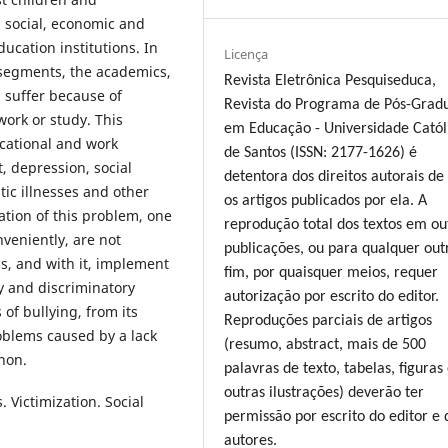
s social, economic and
ucation institutions. In
Licença
e segments, the academics,
Revista Eletrônica Pesquiseduca,
d suffer because of
Revista do Programa de Pós-Grad
 work or study. This
em Educação - Universidade Catól
cational and work
de Santos (ISSN: 2177-1626) é
t, depression, social
detentora dos direitos autorais de
tic illnesses and other
os artigos publicados por ela. A
ation of this problem, one
reprodução total dos textos em ou
nveniently, are not
publicações, ou para qualquer out
is, and with it, implement
fim, por quaisquer meios, requer
y and discriminatory
autorização por escrito do editor.
 of bullying, from its
Reproduções parciais de artigos
oblems caused by a lack
(resumo, abstract, mais de 500
non.
palavras de texto, tabelas, figuras
outras ilustrações) deverão ter
. Victimization. Social
permissão por escrito do editor e 
autores.