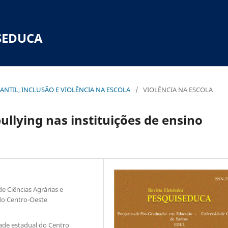
SEDUCA
NFANTIL, INCLUSÃO E VIOLÊNCIA NA ESCOLA
/
VIOLÊNCIA NA ESCOLA
llying nas instituições de ensino
e Ciências Agrárias e
do Centro-Oeste
de estadual do Centro