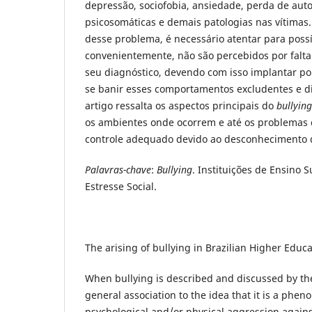
depressão, sociofobia, ansiedade, perda de aut
psicosomáticas e demais patologias nas vítimas.
desse problema, é necessário atentar para possí
convenientemente, não são percebidos por falta
seu diagnóstico, devendo com isso implantar po
se banir esses comportamentos excludentes e di
artigo ressalta os aspectos principais do
bullying
os ambientes onde ocorrem e até os problemas 
controle adequado devido ao desconhecimento
Palavras-chave
:
Bullying
. Instituições de Ensino S
Estresse Social.
The arising of bullying in Brazilian Higher Educa
When bullying is described and discussed by the
general association to the idea that it is a phe
psychological and/or physical aggression agains