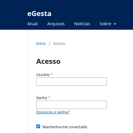
eGesta
Atual
Arquivos
Notícias
Sobre
Início
/
Acesso
Acesso
Usuário
*
Senha
*
Esqueceu a senha?
Mantenha-me conectado