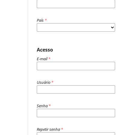
País
*
Acesso
E-mail
*
Usuário
*
Senha
*
Repetir senha
*