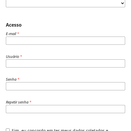
Acesso
E-mail
*
Usuário
*
Senha
*
Repetir senha
*
Sim, eu concordo em ter meus dados coletados e