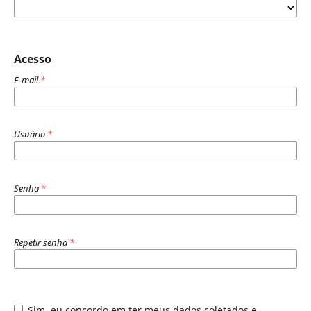
Acesso
E-mail
*
Usuário
*
Senha
*
Repetir senha
*
Sim, eu concordo em ter meus dados coletados e