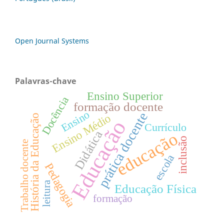
Open Journal Systems
Palavras-chave
Ensino Superior
Docência
formação docente
Ensino
prática docente
Ensino Médio
História da Educação
Educação
Currículo
Didática
educação
inclusão
Trabalho docente
escola
Pedagogia
leitura
Educação Física
formação