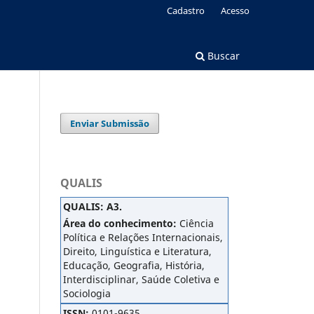
Cadastro
Acesso
Buscar
Enviar Submissão
QUALIS
QUALIS
:
A3.
Área do conhecimento:
Ciência
Política e Relações Internacionais,
Direito, Linguística e Literatura,
Educação, Geografia, História,
Interdisciplinar, Saúde Coletiva e
Sociologia
ISSN:
0101-9635