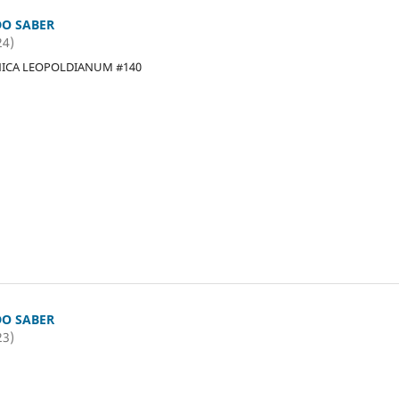
O SABER
24)
NICA LEOPOLDIANUM #140
O SABER
23)