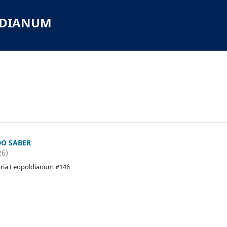
LDIANUM
O SABER
26)
tária Leopoldianum #146