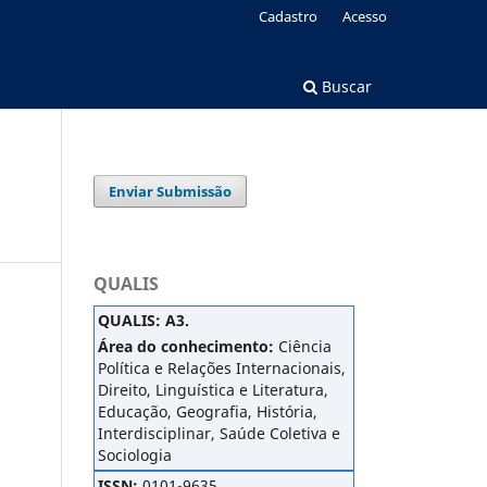
Cadastro
Acesso
Buscar
Enviar Submissão
QUALIS
QUALIS
:
A3.
Área do conhecimento:
Ciência
Política e Relações Internacionais,
Direito, Linguística e Literatura,
Educação, Geografia, História,
Interdisciplinar, Saúde Coletiva e
Sociologia
ISSN:
0101-9635